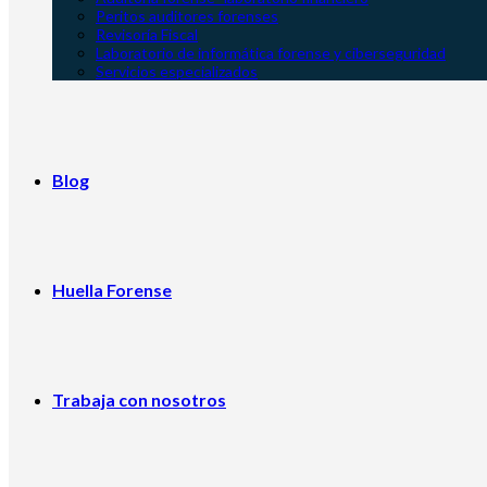
Peritos auditores forenses
Revisoría Fiscal
Laboratorio de informática forense y ciberseguridad
Servicios especializados
Blog
Huella Forense
Trabaja con nosotros