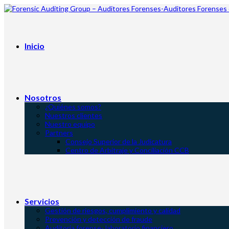
Inicio
Nosotros
¿Quiénes somos?
Nuestros clientes
Nuestro equipo
Partners
Consejo Superior de la Judicatura
Centro de Arbitraje y Conciliación CCB
Servicios
Gestión de riesgos, cumplimiento y calidad
Prevención y detección de fraude
Auditoria forense- laboratorio financiero