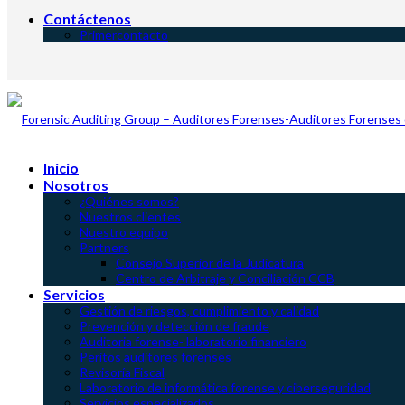
Contáctenos
Primercontacto
Inicio
Nosotros
¿Quiénes somos?
Nuestros clientes
Nuestro equipo
Partners
Consejo Superior de la Judicatura
Centro de Arbitraje y Conciliación CCB
Servicios
Gestión de riesgos, cumplimiento y calidad
Prevención y detección de fraude
Auditoria forense- laboratorio financiero
Peritos auditores forenses
Revisoría Fiscal
Laboratorio de informática forense y ciberseguridad
Servicios especializados