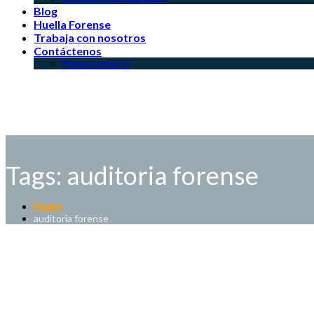
Blog
Huella Forense
Trabaja con nosotros
Contáctenos
Primercontacto
Tags: auditoria forense
Home
auditoria forense