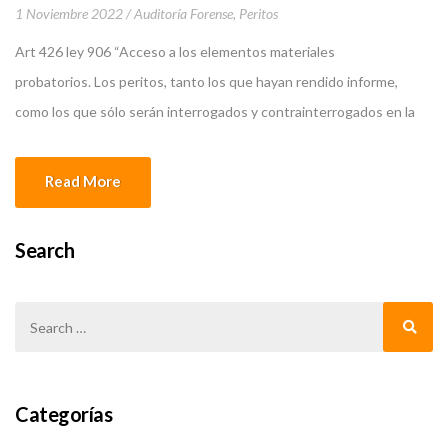
1 Noviembre 2022
Auditoría Forense
,
Peritos
Art 426 ley 906 “Acceso a los elementos materiales
probatorios. Los peritos, tanto los que hayan rendido informe,
como los que sólo serán interrogados y contrainterrogados en la
audiencia del juicio oral y público, tendrán acceso a los elementos
probatorios y evidencia física a que se refiere el informe pericial o a
Read More
los que se hará referencia […]
Search
Categorías