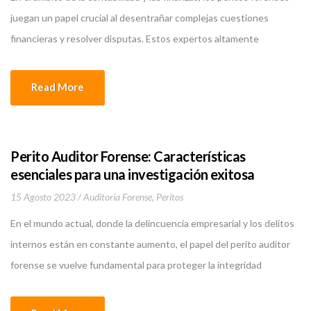
juegan un papel crucial al desentrañar complejas cuestiones
financieras y resolver disputas. Estos expertos altamente
capacitados aplican sus habilidades especializadas para investigar,
analizar y presentar hallazgos en casos de auditoría forense. A
Read More
continuación, examinaremos las funciones esenciales que
desempeña un perito forense en […]
Perito Auditor Forense: Características
esenciales para una investigación exitosa
15 Agosto 2023
Auditoría Forense
,
Peritos
En el mundo actual, donde la delincuencia empresarial y los delitos
internos están en constante aumento, el papel del perito auditor
forense se vuelve fundamental para proteger la integridad
financiera de las compañías y llevar a cabo investigaciones
eficientes. Un perito auditor forense es un profesional altamente