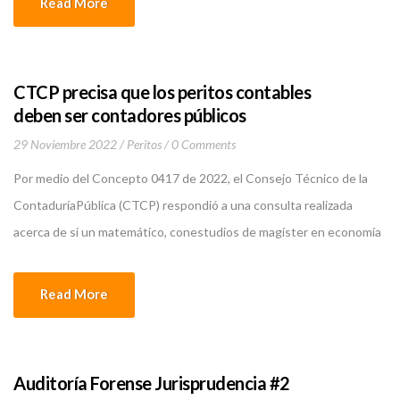
Read More
especializado en la recolección, análisis y presentación de […]
CTCP precisa que los peritos contables
deben ser contadores públicos
29 Noviembre 2022
Peritos
0 Comments
Por medio del Concepto 0417 de 2022, el Consejo Técnico de la
ContaduríaPública (CTCP) respondió a una consulta realizada
acerca de si un matemático, conestudios de magíster en economía
y doctorado en economía, puede rendir anteun juez de la República
un dictamen pericial financiero elaborado a partir de losestados
Read More
financieros de propósito general y centros […]
Auditoría Forense Jurisprudencia #2