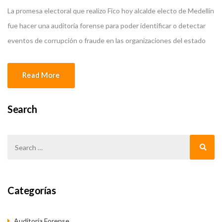
La promesa electoral que realizo Fico hoy alcalde electo de Medellín
fue hacer una auditoría forense para poder identificar o detectar
eventos de corrupción o fraude en las organizaciones del estado
en la ciudad de Medellín , al respecto nos parece importante, sin
entrar al ámbito político poder enumerar los aspectos más
Read More
importantes de esta […]
Search
Categorías
Auditoría Forense