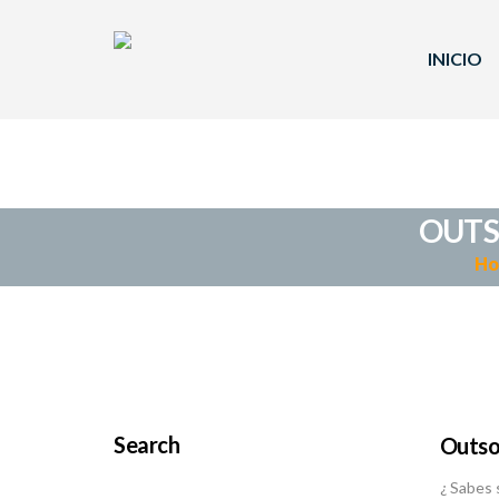
INICIO
OUTS
H
Search
Outsou
¿ Sabes 