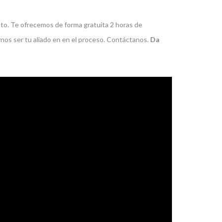
to. Te ofrecemos de forma gratuita 2 horas de
rnos ser tu aliado en en el proceso. Contáctanos.
Da