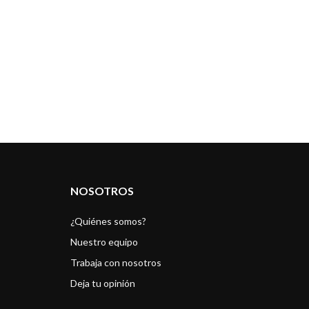
26 Julio 20
Evento rea
Una de la
9 Julio 202
La promesa 
NOSOTROS
¿Quiénes somos?
Nuestro equipo
Trabaja con nosotros
Deja tu opinión