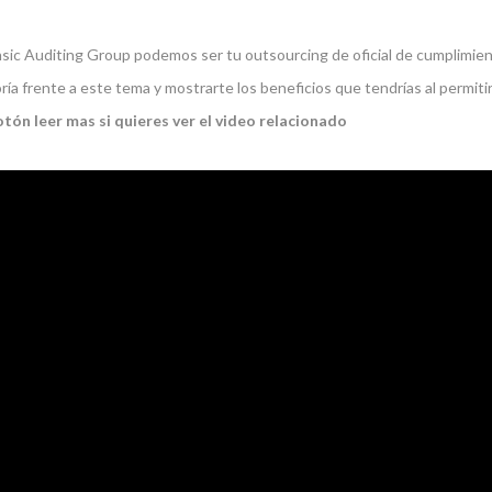
sic Auditing Group podemos ser tu outsourcing de oficial de cumplimien
ría frente a este tema y mostrarte los beneficios que tendrías al permiti
botón leer mas si quieres ver el video relacionado