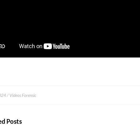
2024
Videos Forensic
ed Posts
ancia del Dictamen Pericial en Procesos Judiciales Civiles