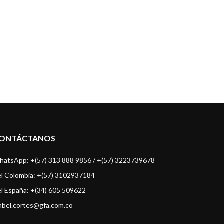
ste…
Read more
auditoría…
Read more
ONTÁCTANOS
atsApp: +(57) 313 888 9856 / +(57) 3223739678
l Colombia: +(57) 3102937184
l España: +(34) 605 509622
bel.cortes@gfa.com.co