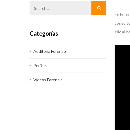
En Foren
consulto
clic al 
Categorías
Auditoría Forense
Peritos
Videos Forensic