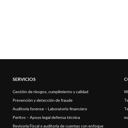
24
lizado en el mes de Junio del 2024 en donde expertos hablaron sobre e
s promesas electorales de Fico- La auditoría forense
4
electoral que realizo Fico hoy alcalde electo de Medellín fue hacer una 
SERVICIOS
C
Gestión de riesgos, cumplimiento y calidad
Wh
Prevención y detección de fraude
Te
Auditoría forense – Laboratorio financiero
Te
Peritos – Apoyo legal defensa técnica
ma
Revisoría Fiscal o auditoría de cuentas con enfoque